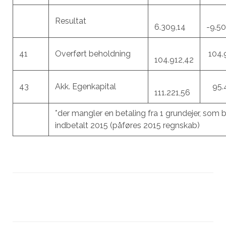
Resultat
6.309,14
-9.5
41
Overført beholdning
104.
104.912,42
43
Akk. Egenkapital
95.4
111.221,56
*der mangler en betaling fra 1 grundejer, som b
indbetalt 2015 (påføres 2015 regnskab)