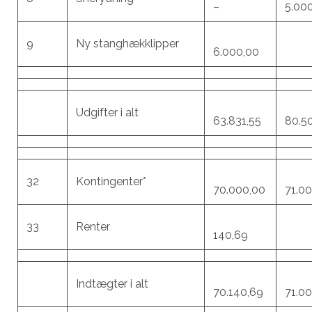
–
5.00
9
Ny stanghækklipper
6.000,00
Udgifter i alt
63.831,55
80.5
32
Kontingenter*
70.000,00
71.0
33
Renter
140,69
Indtægter i alt
70.140,69
71.0