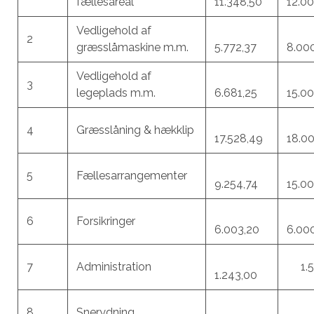
fællesareal
11.348,50
12.0
Vedligehold af
2
græsslåmaskine m.m.
5.772,37
8.00
Vedligehold af
3
legeplads m.m.
6.681,25
15.0
4
Græsslåning & hækklip
17.528,49
18.0
5
Fællesarrangementer
9.254,74
15.0
6
Forsikringer
6.003,20
6.00
7
Administration
1.5
1.243,00
8
Snerydning