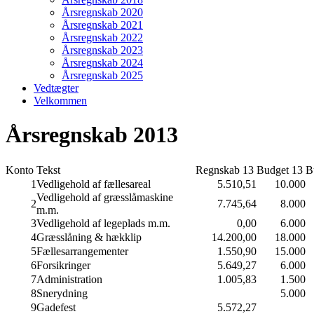
Årsregnskab 2020
Årsregnskab 2021
Årsregnskab 2022
Årsregnskab 2023
Årsregnskab 2024
Årsregnskab 2025
Vedtægter
Velkommen
Årsregnskab 2013
Konto
Tekst
Regnskab 13
Budget 13
B
1
Vedligehold af fællesareal
5.510,51
10.000
Vedligehold af græsslåmaskine
2
7.745,64
8.000
m.m.
3
Vedligehold af legeplads m.m.
0,00
6.000
4
Græsslåning & hækklip
14.200,00
18.000
5
Fællesarrangementer
1.550,90
15.000
6
Forsikringer
5.649,27
6.000
7
Administration
1.005,83
1.500
8
Snerydning
5.000
9
Gadefest
5.572,27