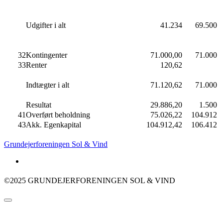
Udgifter i alt
41.234
69.500
32
Kontingenter
71.000,00
71.000
33
Renter
120,62
Indtægter i alt
71.120,62
71.000
Resultat
29.886,20
1.500
41
Overført beholdning
75.026,22
104.912
43
Akk. Egenkapital
104.912,42
106.412
Grundejerforeningen Sol & Vind
email
©2025 GRUNDEJERFORENINGEN SOL & VIND